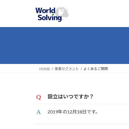
コ
ナ
ン
ビ
テ
ゲ
ン
ー
ツ
シ
へ
ョ
ス
ン
キ
に
ッ
移
プ
動
HOME
事業セグメント
よくあるご質問
設立はいつですか？
2019年の12月18日です。